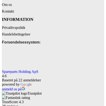
Om os
Kontakt
INFORMATION
Privatlivspolitik
Handelsbetingelser
Forsendelsessystem:
Spareparts Holding ApS
4.6
Baseret på 22 anmeldelser
powered by
G
o
o
g
l
e
anmeld os på
Trustpilot
TrustScore
4.3