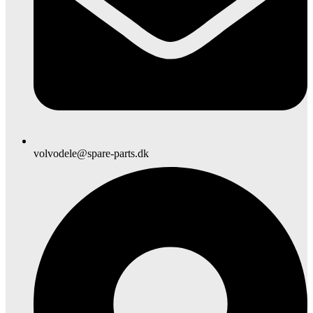
volvodele@spare-parts.dk