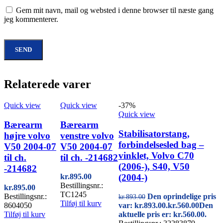
Gem mit navn, mail og websted i denne browser til næste gang
jeg kommenterer.
Relaterede varer
Quick view
Quick view
-37%
Quick view
Bærearm
Bærearm
Stabilisatorstang,
højre volvo
venstre volvo
forbindelsesled bag –
V50 2004-07
V50 2004-07
vinklet, Volvo C70
til ch.
til ch. -214682
(2006-), S40, V50
-214682
(2004-)
kr.
895.00
Bestillingsnr.:
kr.
895.00
TC1245
Bestillingsnr.:
Den oprindelige pris
kr.
893.00
Tilføj til kurv
8604050
var: kr.893.00.
kr.
560.00
Den
Tilføj til kurv
aktuelle pris er: kr.560.00.