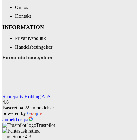
Om os
Kontakt
INFORMATION
Privatlivspolitik
Handelsbetingelser
Forsendelsessystem:
Spareparts Holding ApS
4.6
Baseret på 22 anmeldelser
powered by
G
o
o
g
l
e
anmeld os på
Trustpilot
TrustScore
4.3