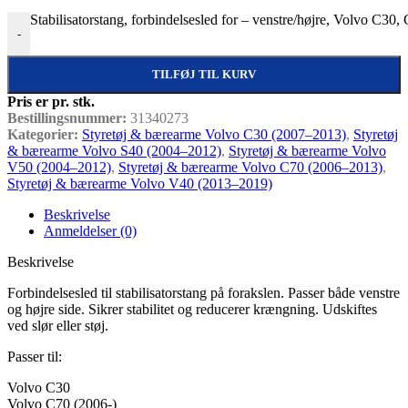
Stabilisatorstang, forbindelsesled for – venstre/højre, Volvo C3
-
TILFØJ TIL KURV
Pris er pr. stk.
Bestillingsnummer:
31340273
Kategorier:
Styretøj & bærearme Volvo C30 (2007–2013)
,
Styretøj
& bærearme Volvo S40 (2004–2012)
,
Styretøj & bærearme Volvo
V50 (2004–2012)
,
Styretøj & bærearme Volvo C70 (2006–2013)
,
Styretøj & bærearme Volvo V40 (2013–2019)
Beskrivelse
Anmeldelser (0)
Beskrivelse
Forbindelsesled til stabilisatorstang på forakslen. Passer både venstre
og højre side. Sikrer stabilitet og reducerer krængning. Udskiftes
ved slør eller støj.
Passer til:
Volvo C30
Volvo C70 (2006-)