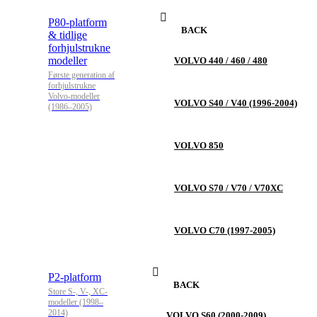
P80-platform
BACK
& tidlige
forhjulstrukne
modeller
VOLVO 440 / 460 / 480
Første generation af
forhjulstrukne
Volvo-modeller
VOLVO S40 / V40 (1996-2004)
(1986–2005)
VOLVO 850
VOLVO S70 / V70 / V70XC
VOLVO C70 (1997-2005)
P2-platform
BACK
Store S-, V-, XC-
modeller (1998–
2014)
VOLVO S60 (2000-2009)