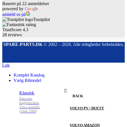
Baseret på 22 anmeldelser
powered by
G
o
o
g
l
e
anmeld os på
Trustpilot
TrustScore
4.3
28
reviews
SPARE-PARTS.DK
© 2002 – 2026. Alle rettigheder forbeholdes.
Luk
Komplet Katalog
Vælg Bilmodel
Klassisk
BACK
Klassiske
baghjulstrukne
Volvo-modeller
VOLVO PV / DUETT
(1944–1998)
VOLVO AMAZON