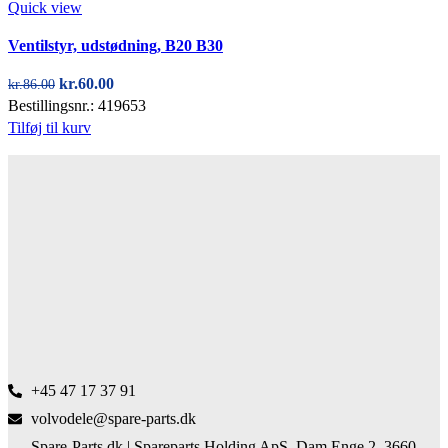
kr.680.00.
kr.475.00.
Quick view
Ventilstyr, udstødning, B20 B30
Den
Den
kr.
60.00
kr.
86.00
oprindelige
aktuelle
Bestillingsnr.: 419653
pris
pris
Tilføj til kurv
var:
er:
kr.86.00.
kr.60.00.
+45 47 17 37 91
volvodele@spare-parts.dk
Spare-Parts.dk | Spareparts Holding ApS, Dam Enge 2, 3660