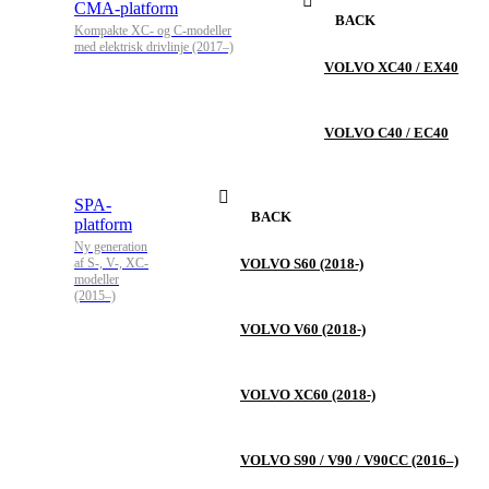
CMA-platform
BACK
Kompakte XC- og C-modeller
med elektrisk drivlinje (2017–)
VOLVO XC40 / EX40
VOLVO C40 / EC40
SPA-
BACK
platform
Ny generation
af S-, V-, XC-
VOLVO S60 (2018-)
modeller
(2015–)
VOLVO V60 (2018-)
VOLVO XC60 (2018-)
VOLVO S90 / V90 / V90CC (2016–)