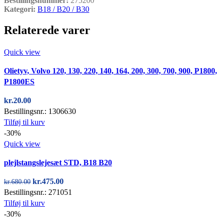
Bestillingsnummer:
275200
Kategori:
B18 / B20 / B30
Relaterede varer
Quick view
Olietyv, Volvo 120, 130, 220, 140, 164, 200, 300, 700, 900, P1800,
P1800ES
kr.
20.00
Bestillingsnr.: 1306630
Tilføj til kurv
-30%
Quick view
plejlstangslejesæt STD, B18 B20
Den
Den
kr.
475.00
kr.
680.00
oprindelige
aktuelle
Bestillingsnr.: 271051
pris
pris
Tilføj til kurv
var:
er:
-30%