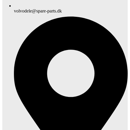
volvodele@spare-parts.dk