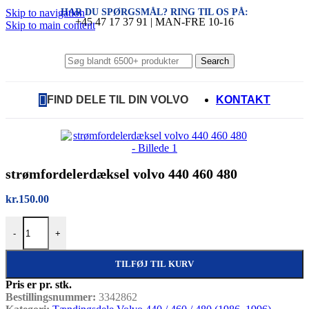
HAR DU SPØRGSMÅL? RING TIL OS PÅ:
Skip to navigation
+45 47 17 37 91 | MAN-FRE 10-16
Skip to main content
Search
FIND DELE TIL DIN VOLVO
KONTAKT
strømfordelerdæksel volvo 440 460 480
kr.
150.00
strømfordelerdæksel volvo 440 460 480 antal
-
+
TILFØJ TIL KURV
Pris er pr. stk.
Bestillingsnummer:
3342862