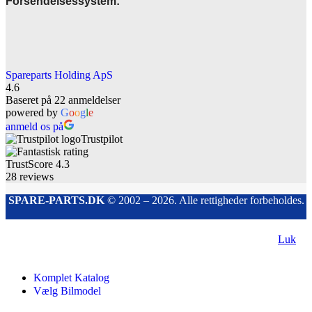
Forsendelsessystem:
Spareparts Holding ApS
4.6
Baseret på 22 anmeldelser
powered by
G
o
o
g
l
e
anmeld os på
Trustpilot
TrustScore
4.3
28
reviews
SPARE-PARTS.DK
© 2002 – 2026. Alle rettigheder forbeholdes.
Luk
Komplet Katalog
Vælg Bilmodel