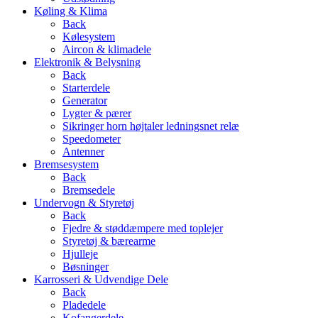
Køling & Klima
Back
Kølesystem
Aircon & klimadele
Elektronik & Belysning
Back
Starterdele
Generator
Lygter & pærer
Sikringer horn højtaler ledningsnet relæ
Speedometer
Antenner
Bremsesystem
Back
Bremsedele
Undervogn & Styretøj
Back
Fjedre & støddæmpere med toplejer
Styretøj & bærearme
Hjulleje
Bøsninger
Karrosseri & Udvendige Dele
Back
Pladedele
Kofangerdele