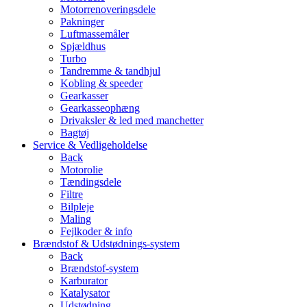
Motorrenoveringsdele
Pakninger
Luftmassemåler
Spjældhus
Turbo
Tandremme & tandhjul
Kobling & speeder
Gearkasser
Gearkasseophæng
Drivaksler & led med manchetter
Bagtøj
Service & Vedligeholdelse
Back
Motorolie
Tændingsdele
Filtre
Bilpleje
Maling
Fejlkoder & info
Brændstof & Udstødnings-system
Back
Brændstof-system
Karburator
Katalysator
Udstødning