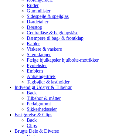
Ruder
Gummilister
Sidespejle & spejlglas
Dørdetaljer
Dørstop
Centrallåse & bagklapslåse
Dæmpere til bag- & frontklap
Kabler
Viskere & vaskere
Stænklapper
Fælge hjulkapsler hjulbolte-møtrikker
Pyntelister
Emblem
Anhængertræk
Tagbøjler & lastholder
Indvendigt Udstyr & Tilbehør
Back
Tilbehør & måtter
Pedalgummi
Sikkerhedsseler
Fastgørelse & Clips
Back
Clips
Brugte Dele & Diverse