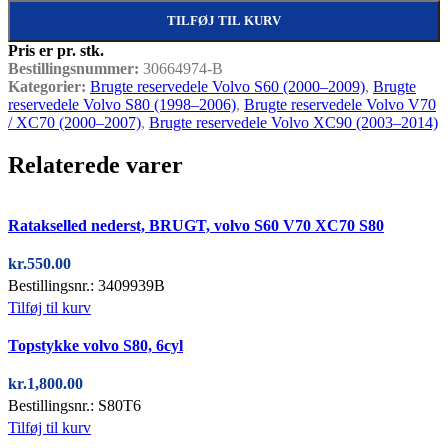
TILFØJ TIL KURV
Pris er pr. stk.
Bestillingsnummer:
30664974-B
Kategorier:
Brugte reservedele Volvo S60 (2000–2009)
,
Brugte
reservedele Volvo S80 (1998–2006)
,
Brugte reservedele Volvo V70
/ XC70 (2000–2007)
,
Brugte reservedele Volvo XC90 (2003–2014)
Relaterede varer
Quick view
Ratakselled nederst, BRUGT, volvo S60 V70 XC70 S80
kr.
550.00
Bestillingsnr.: 3409939B
Tilføj til kurv
Quick view
Topstykke volvo S80, 6cyl
kr.
1,800.00
Bestillingsnr.: S80T6
Tilføj til kurv