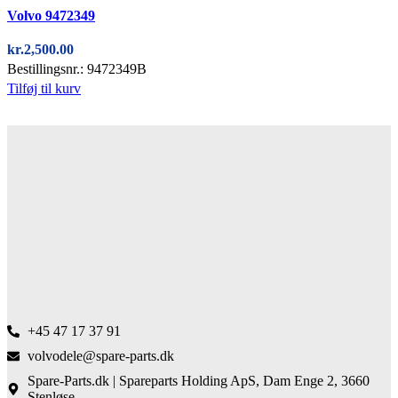
Quick view
Volvo 9472349
kr.
2,500.00
Bestillingsnr.: 9472349B
Tilføj til kurv
+45 47 17 37 91
volvodele@spare-parts.dk
Spare-Parts.dk | Spareparts Holding ApS, Dam Enge 2, 3660
Stenløse