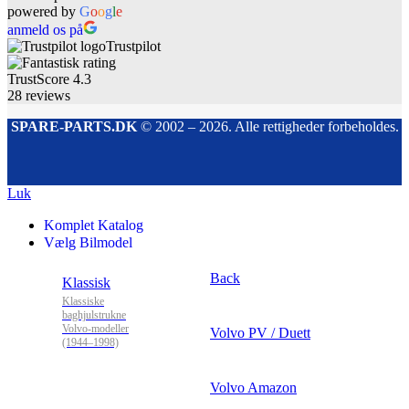
powered by
G
o
o
g
l
e
anmeld os på
Trustpilot
TrustScore
4.3
28
reviews
SPARE-PARTS.DK
© 2002 – 2026. Alle rettigheder forbeholdes.
Luk
Komplet Katalog
Vælg Bilmodel
Back
Klassisk
Klassiske
baghjulstrukne
Volvo-modeller
Volvo PV / Duett
(1944–1998)
Volvo Amazon