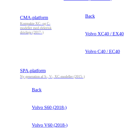
Back
CMA-platform
Kompakte XC- og C-
modeller med elektrisk
drivlinje (2017–)
Volvo XC40 / EX40
Volvo C40 / EC40
SPA-platform
Ny generation af S-, V-, XC-modeller (2015–)
Back
Volvo S60 (2018-)
Volvo V60 (2018-)