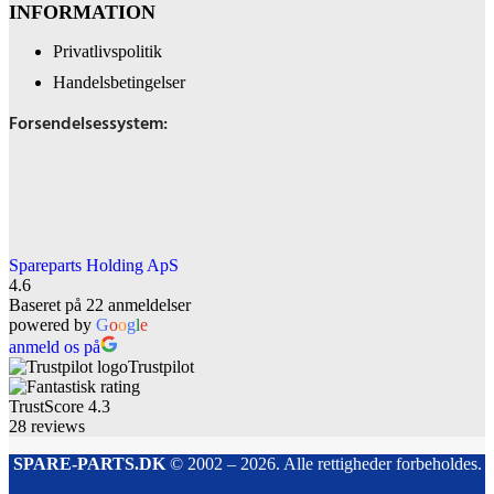
INFORMATION
Privatlivspolitik
Handelsbetingelser
Forsendelsessystem:
Spareparts Holding ApS
4.6
Baseret på 22 anmeldelser
powered by
G
o
o
g
l
e
anmeld os på
Trustpilot
TrustScore
4.3
28
reviews
SPARE-PARTS.DK
© 2002 – 2026. Alle rettigheder forbeholdes.