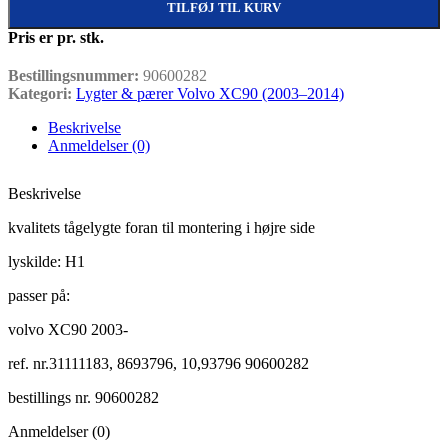
TILFØJ TIL KURV
Pris er pr. stk.
Bestillingsnummer:
90600282
Kategori:
Lygter & pærer Volvo XC90 (2003–2014)
Beskrivelse
Anmeldelser (0)
Beskrivelse
kvalitets tågelygte foran til montering i højre side
lyskilde: H1
passer på:
volvo XC90 2003-
ref. nr.31111183,
8693796,
10,93796 90600282
bestillings nr. 90600282
Anmeldelser (0)