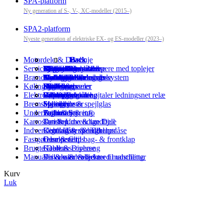
SPA-platform
Ny generation af S-, V-, XC-modeller (2015–)
SPA2-platform
Nyeste generation af elektriske EX- og ES-modeller (2023–)
Motordele & Drivlinje
Back
Back
Back
Back
Back
Back
Back
Back
Back
Back
Back
Back
Service & Vedligeholdelse
Motordele
Motorolie
Brændstof-system
Kølesystem
Starterdele
Bremsedele
Fjedre & støddæmpere med toplejer
Pladedele
Tilbehør & måtter
Clips
Brugte reservedele
Bøger & manualer
Brændstof & Udstødnings-system
Motorrenoveringsdele
Tændingsdele
Karburator
Aircon & klimadele
Generator
Styretøj & bærearme
Kofangerdele
Pedalgummi
Andre bilmærker
Modelbiler
Køling & Klima
Pakninger
Filtre
Katalysator
Lygter & pærer
Hjulleje
Ruder
Sikkerhedsseler
Diverse
Modeltog
Elektronik & Belysning
Luftmassemåler
Bilpleje
Udstødning
Sikringer horn højtaler ledningsnet relæ
Bøsninger
Gummilister
Værktøj
Parkeringsskilte
Bremsesystem
Spjældhus
Maling
Speedometer
Sidespejle & spejlglas
Undervogn & Styretøj
Turbo
Fejlkoder & info
Antenner
Dørdetaljer
Karrosseri & Udvendige Dele
Tandremme & tandhjul
Dørstop
Indvendigt Udstyr & Tilbehør
Kobling & speeder
Centrallåse & bagklapslåse
Fastgørelse & Clips
Gearkasser
Dæmpere til bag- & frontklap
Brugte Dele & Diverse
Gearkasseophæng
Kabler
Manualer & samleobjekter til udstilling
Drivaksler & led med manchetter
Viskere & vaskere
Bagtøj
Stænklapper
Kurv
Fælge hjulkapsler hjulbolte-møtrikker
Luk
Pyntelister
Emblem
Anhængertræk
Tagbøjler & lastholder