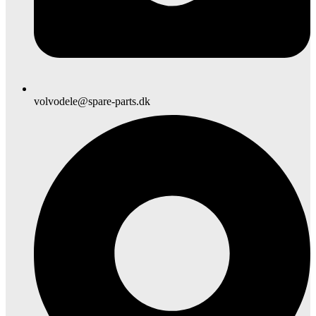
volvodele@spare-parts.dk