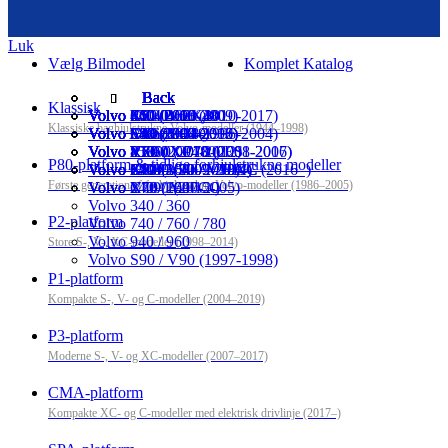
Luk
Vælg Bilmodel
Komplet Katalog
Back
Back
Back
Back
Back
Back
Back
Back
Klassisk
Volvo PV / Duett
Volvo 440 / 460 / 480
Volvo S60 (2000-2009)
Volvo C30
Volvo S60 / V60 (2010-2017)
Volvo XC40 / EX40
Volvo S60 (2018-)
Volvo EX30
Klassiske baghjulstrukne Volvo-modeller (1944–1998)
Volvo Amazon
Volvo S40 / V40 (1996-2004)
Volvo S80 (1998-2006)
Volvo S40 (2004-2012)
Volvo S80 (2007-2016)
Volvo C40 / EC40
Volvo V60 (2018-)
Volvo EX60
Volvo P1800 / P1800ES
Volvo 850
Volvo V70 / XC70 (2001-2007)
Volvo V50 (2004-2012)
Volvo V70 / XC70 (2008-2016)
Volvo XC60 (2018-)
Volvo EX90
P80-platform & tidlige forhjulstrukne modeller
Volvo 140 / 164
Volvo S70 / V70 / V70XC
Volvo XC90 (2003-2014)
Volvo C70 (2006-2013)
Volvo XC60 (2009-2017)
Volvo S90 / V90 / V90CC (2016–)
Volvo ES90
Første generation af forhjulstrukne Volvo-modeller (1986–2005)
Volvo 240 / 260
Volvo C70 (1997-2005)
Volvo V40 / V40CC
Volvo XC90 (2015-)
Volvo 340 / 360
P2-platform
Volvo 740 / 760 / 780
Volvo 940 / 960
Store S-, V-, XC-modeller (1998–2014)
Volvo S90 / V90 (1997-1998)
P1-platform
Kompakte S-, V- og C-modeller (2004–2019)
P3-platform
Moderne S-, V- og XC-modeller (2007–2017)
CMA-platform
Kompakte XC- og C-modeller med elektrisk drivlinje (2017–)