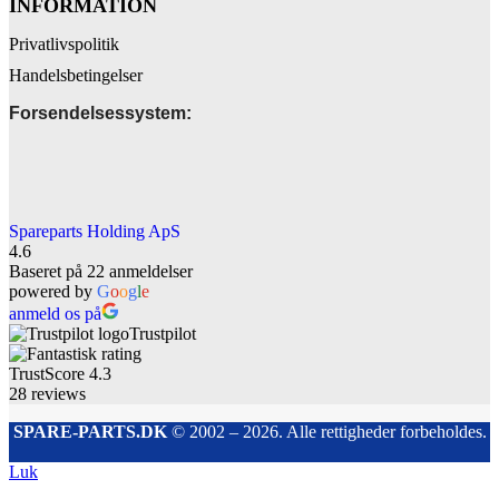
INFORMATION
Privatlivspolitik
Handelsbetingelser
Forsendelsessystem:
Spareparts Holding ApS
4.6
Baseret på 22 anmeldelser
powered by
G
o
o
g
l
e
anmeld os på
Trustpilot
TrustScore
4.3
28
reviews
SPARE-PARTS.DK
© 2002 – 2026. Alle rettigheder forbeholdes.
Luk