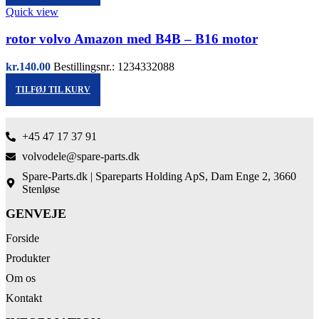
Quick view
rotor volvo Amazon med B4B – B16 motor
kr.
140.00
Bestillingsnr.: 1234332088
TILFØJ TIL KURV
+45 47 17 37 91
volvodele@spare-parts.dk
Spare-Parts.dk | Spareparts Holding ApS, Dam Enge 2, 3660
Stenløse
GENVEJE
Forside
Produkter
Om os
Kontakt