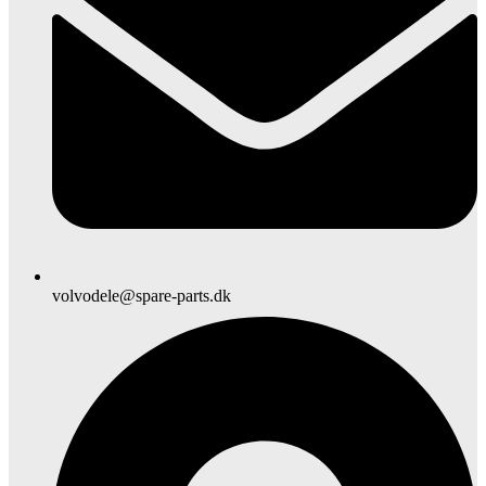
volvodele@spare-parts.dk