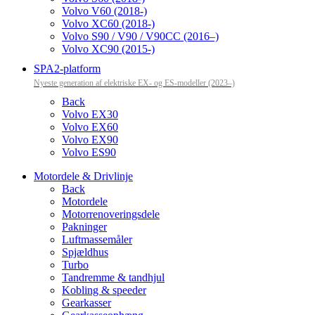
Volvo V60 (2018-)
Volvo XC60 (2018-)
Volvo S90 / V90 / V90CC (2016–)
Volvo XC90 (2015-)
SPA2-platform
Nyeste generation af elektriske EX- og ES-modeller (2023–)
Back
Volvo EX30
Volvo EX60
Volvo EX90
Volvo ES90
Motordele & Drivlinje
Back
Motordele
Motorrenoveringsdele
Pakninger
Luftmassemåler
Spjældhus
Turbo
Tandremme & tandhjul
Kobling & speeder
Gearkasser