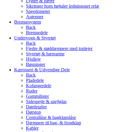
Lygter & pærer
Sikringer horn højtaler ledningsnet relæ
Speedometer
Antenner
Bremsesystem
Back
Bremsedele
Undervogn & Styretøj
Back
Fjedre & støddæmpere med toplejer
Styretøj & bærearme
Hjulleje
Bøsninger
Karrosseri & Udvendige Dele
Back
Pladedele
Kofangerdele
Ruder
Gummilister
Sidespejle & spejlglas
Dørdetaljer
Dørstop
Centrallåse & bagklapslåse
Dæmpere til bag- & frontklap
Kabler