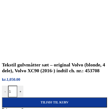
Tekstil gulvmåtter sæt – original Volvo (blonde, 4
dele), Volvo XC90 (2016-) indtil ch. nr.: 453708
kr.
1,050.00
Tekstil gulvmåtter sæt – original Volvo (blonde, 4 dele), Volvo XC90 (
-
+
TILFØJ TIL KURV