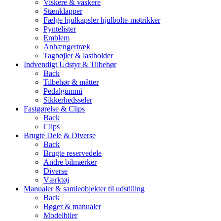
Viskere & vaskere
Stænklapper
Fælge hjulkapsler hjulbolte-møtrikker
Pyntelister
Emblem
Anhængertræk
Tagbøjler & lastholder
Indvendigt Udstyr & Tilbehør
Back
Tilbehør & måtter
Pedalgummi
Sikkerhedsseler
Fastgørelse & Clips
Back
Clips
Brugte Dele & Diverse
Back
Brugte reservedele
Andre bilmærker
Diverse
Værktøj
Manualer & samleobjekter til udstilling
Back
Bøger & manualer
Modelbiler