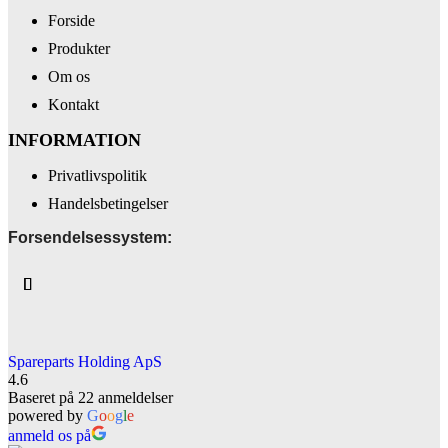
Forside
Produkter
Om os
Kontakt
INFORMATION
Privatlivspolitik
Handelsbetingelser
Forsendelsessystem:
Spareparts Holding ApS
4.6
Baseret på 22 anmeldelser
powered by
G
o
o
g
l
e
anmeld os på