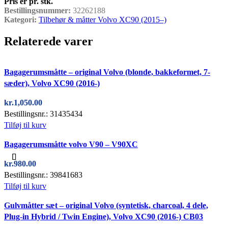
Pris er pr. stk.
Bestillingsnummer:
32262188
Kategori:
Tilbehør & måtter Volvo XC90 (2015–)
Relaterede varer
Quick view
Bagagerumsmåtte – original Volvo (blonde, bakkeformet, 7-
sæder), Volvo XC90 (2016-)
kr.
1,050.00
Bestillingsnr.: 31435434
Tilføj til kurv
Quick view
Bagagerumsmåtte volvo V90 – V90XC
kr.
980.00
Bestillingsnr.: 39841683
Tilføj til kurv
Quick view
Gulvmåtter sæt – original Volvo (syntetisk, charcoal, 4 dele,
Plug-in Hybrid / Twin Engine), Volvo XC90 (2016-) CB03