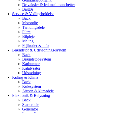
Gearkasseophæng
Drivaksler & led med manchetter
Bagtøj
Service & Vedligeholdelse
Back
Motorolie
Tændingsdele
Filtre
Bilpleje
Maling
Fejlkoder & info
Brændstof & Udstødnings-system
Back
Brændstof-system
Karburator
Katalysator
Udstødning
Køling & Klima
Back
Kølesystem
Aircon & klimadele
Elektronik & Belysning
Back
Starterdele
Generator