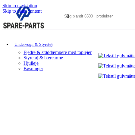
Skip to navigation
Skip to main content
Undervogn & Styretøj
Fjedre & støddæmpere med toplejer
Styretøj & bærearme
Hjulleje
Bøsninger