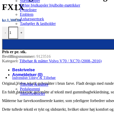
Stænklapper
FX1X
Fælge hjulkapsler hjulbolte-møtrikker
Pyntelister
Emblem
Anhængertræk
kr.
1,300.00
Tagbøjler & lastholder
Tekstil gulvmåtter sæt – original Volvo (brun), Volvo V70, XC70 (2
-
+
Pris er pr. stk.
Bestillingsnummer:
9123516
Kategori:
Tilbehør & måtter Volvo V70 / XC70 (2008–2016)
Beskrivelse
Anmeldelser (0)
Indvendigt Udstyr & Tilbehør
Original Volvo tekstil gulvmåtter i brun farve. Fladt design med runde 
Tilbehør & måtter
Pedalgummi
En fuldt dækkende gulvmåtte af tekstil med gummibagbeklædning, som g
Sikkerhedsseler
Måtterne har farvekoordinerede kanter, som yderligere forbedrer udse
Dette tuftede tekstil er tykt og slidstærkt, hvilket sikrer høj komfort og