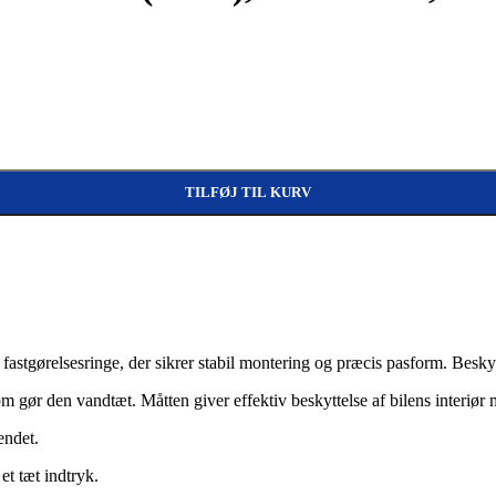
008-) -2014, EX1X / FX1X antal
TILFØJ TIL KURV
fastgørelsesringe, der sikrer stabil montering og præcis pasform. Beskytt
ør den vandtæt. Måtten giver effektiv beskyttelse af bilens interiør 
endet.
 et tæt indtryk.