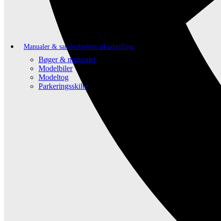
Manualer & samleobjekter til udstilling
Bøger & manualer
Modelbiler
Modeltog
Parkeringsskilte