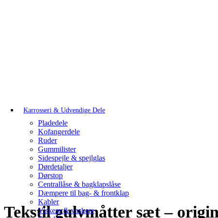
Karrosseri & Udvendige Dele
Pladedele
Kofangerdele
Ruder
Gummilister
Sidespejle & spejlglas
Dørdetaljer
Dørstop
Centrallåse & bagklapslåse
Dæmpere til bag- & frontklap
Kabler
Tekstil gulvmåtter sæt – orig
Viskere & vaskere