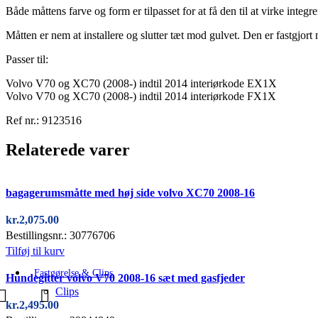
Både måttens farve og form er tilpasset for at få den til at virke integre
Måtten er nem at installere og slutter tæt mod gulvet. Den er fastgjor
Passer til:
Volvo V70 og XC70 (2008-) indtil 2014 interiørkode EX1X
Volvo V70 og XC70 (2008-) indtil 2014 interiørkode FX1X
Ref nr.: 9123516
Relaterede varer
bagagerumsmåtte med høj side volvo XC70 2008-16
kr.
2,075.00
Bestillingsnr.: 30776706
Tilføj til kurv
Fastgørelse & Clips
Hundegitter volvo V70 2008-16 sæt med gasfjeder
Clips
kr.
2,495.00