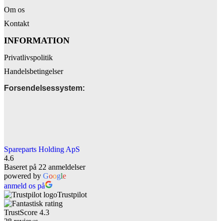
Om os
Kontakt
INFORMATION
Privatlivspolitik
Handelsbetingelser
Forsendelsessystem:
Spareparts Holding ApS
4.6
Baseret på 22 anmeldelser
powered by
G
o
o
g
l
e
anmeld os på
Trustpilot
TrustScore
4.3