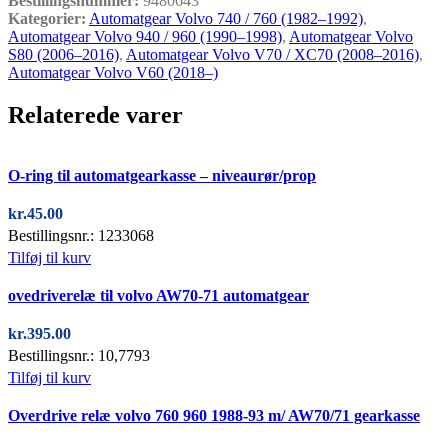
Bestillingsnummer:
9480643
Kategorier:
Automatgear Volvo 740 / 760 (1982–1992)
,
Automatgear Volvo 940 / 960 (1990–1998)
,
Automatgear Volvo
S80 (2006–2016)
,
Automatgear Volvo V70 / XC70 (2008–2016)
,
Automatgear Volvo V60 (2018–)
Relaterede varer
Quick view
O-ring til automatgearkasse – niveaurør/prop
kr.
45.00
Bestillingsnr.: 1233068
Tilføj til kurv
Quick view
ovedriverelæ til volvo AW70-71 automatgear
kr.
395.00
Bestillingsnr.: 10,7793
Tilføj til kurv
Quick view
Overdrive relæ volvo 760 960 1988-93 m/ AW70/71 gearkasse