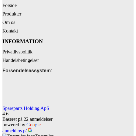
Forside
Produkter
Om os
Kontakt
INFORMATION
Privatlivspolitik
Handelsbetingelser
Forsendelsessystem:
Spareparts Holding ApS
4.6
Baseret på 22 anmeldelser
powered by
G
o
o
g
l
e
anmeld os på