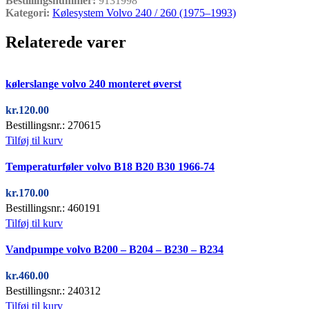
Bestillingsnummer:
9131998
Kategori:
Kølesystem Volvo 240 / 260 (1975–1993)
Relaterede varer
Quick view
kølerslange volvo 240 monteret øverst
kr.
120.00
Bestillingsnr.: 270615
Tilføj til kurv
Quick view
Temperaturføler volvo B18 B20 B30 1966-74
kr.
170.00
Bestillingsnr.: 460191
Tilføj til kurv
Quick view
Vandpumpe volvo B200 – B204 – B230 – B234
kr.
460.00
Bestillingsnr.: 240312
Tilføj til kurv