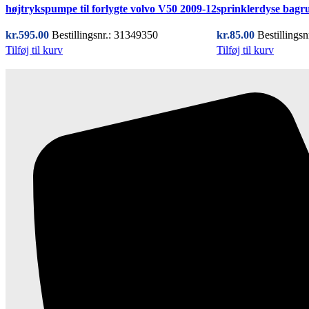
højtrykspumpe til forlygte volvo V50 2009-12
sprinklerdyse bagr
kr.
595.00
Bestillingsnr.: 31349350
kr.
85.00
Bestillings
Tilføj til kurv
Tilføj til kurv