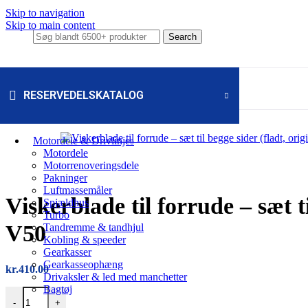
Skip to navigation
Skip to main content
Search
RESERVEDELSKATALOG
Motordele & Drivlinje
Motordele
Motorrenoveringsdele
Pakninger
Luftmassemåler
Viskerblade til forrude – sæt t
Spjældhus
Turbo
V50
Tandremme & tandhjul
Kobling & speeder
Gearkasser
Gearkasseophæng
kr.
410.00
Drivaksler & led med manchetter
Bagtøj
Viskerblade til forrude – sæt til begge sider (fladt, original Volvo), 
-
+