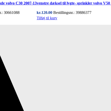
ude volvo C30 2007-13
venstre dæksel til lygte- sprinkler volvo V50
nr.: 30661088
kr.
120.00
Bestillingsnr.: 39886377
Tilføj til kurv