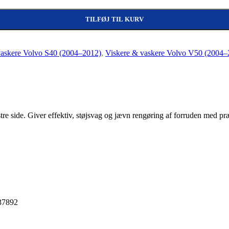
TILFØJ TIL KURV
vaskere Volvo S40 (2004–2012)
,
Viskere & vaskere Volvo V50 (2004–
stre side. Giver effektiv, støjsvag og jævn rengøring af forruden med pr
37892