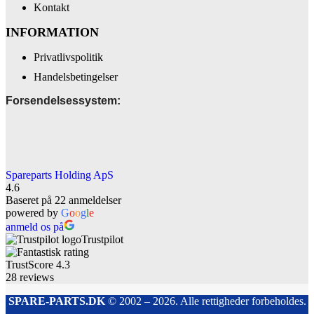
Kontakt
INFORMATION
Privatlivspolitik
Handelsbetingelser
Forsendelsessystem:
Spareparts Holding ApS
4.6
Baseret på 22 anmeldelser
powered by
G
o
o
g
l
e
anmeld os på
Trustpilot
TrustScore
4.3
28
reviews
SPARE-PARTS.DK
© 2002 – 2026. Alle rettigheder forbeholdes.