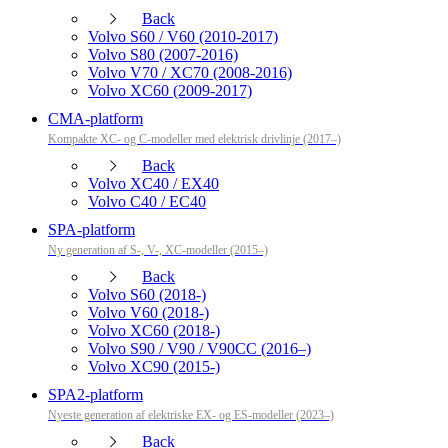
Back
Volvo S60 / V60 (2010-2017)
Volvo S80 (2007-2016)
Volvo V70 / XC70 (2008-2016)
Volvo XC60 (2009-2017)
CMA-platform
Kompakte XC- og C-modeller med elektrisk drivlinje (2017–)
Back
Volvo XC40 / EX40
Volvo C40 / EC40
SPA-platform
Ny generation af S-, V-, XC-modeller (2015–)
Back
Volvo S60 (2018-)
Volvo V60 (2018-)
Volvo XC60 (2018-)
Volvo S90 / V90 / V90CC (2016–)
Volvo XC90 (2015-)
SPA2-platform
Nyeste generation af elektriske EX- og ES-modeller (2023–)
Back