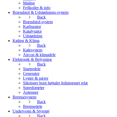
Maling
Fejlkoder & info
Brændstof & Udstødnings-system
Back
Brændstof-system
Karburator
Katalysator
Udstødning
Køling & Klima
Back
Kølesystem
Aircon & klimadele
Elektronik & Belysning
Back
Starterdele
Generator
Lygter & pærer
Sikringer horn højtaler ledningsnet relæ
Speedometer
Antenner
Bremsesystem
Back
Bremsedele
Undervogn & Styretøj
Back