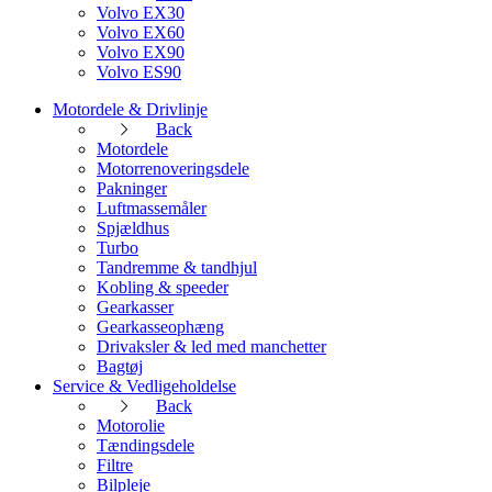
Volvo EX30
Volvo EX60
Volvo EX90
Volvo ES90
Motordele & Drivlinje
Back
Motordele
Motorrenoveringsdele
Pakninger
Luftmassemåler
Spjældhus
Turbo
Tandremme & tandhjul
Kobling & speeder
Gearkasser
Gearkasseophæng
Drivaksler & led med manchetter
Bagtøj
Service & Vedligeholdelse
Back
Motorolie
Tændingsdele
Filtre
Bilpleje