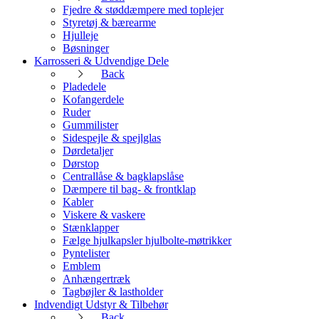
Fjedre & støddæmpere med toplejer
Styretøj & bærearme
Hjulleje
Bøsninger
Karrosseri & Udvendige Dele
Back
Pladedele
Kofangerdele
Ruder
Gummilister
Sidespejle & spejlglas
Dørdetaljer
Dørstop
Centrallåse & bagklapslåse
Dæmpere til bag- & frontklap
Kabler
Viskere & vaskere
Stænklapper
Fælge hjulkapsler hjulbolte-møtrikker
Pyntelister
Emblem
Anhængertræk
Tagbøjler & lastholder
Indvendigt Udstyr & Tilbehør
Back