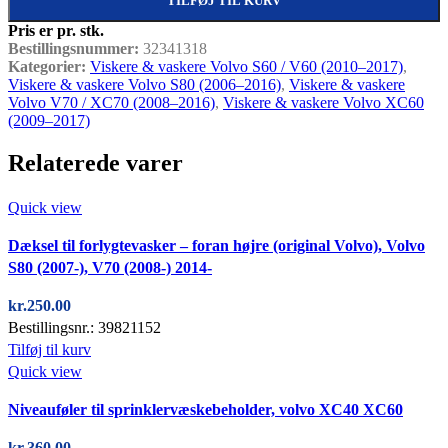
TILFØJ TIL KURV
Pris er pr. stk.
Bestillingsnummer:
32341318
Kategorier:
Viskere & vaskere Volvo S60 / V60 (2010–2017)
,
Viskere & vaskere Volvo S80 (2006–2016)
,
Viskere & vaskere
Volvo V70 / XC70 (2008–2016)
,
Viskere & vaskere Volvo XC60
(2009–2017)
Relaterede varer
Quick view
Dæksel til forlygtevasker – foran højre (original Volvo), Volvo
S80 (2007-), V70 (2008-) 2014-
kr.
250.00
Bestillingsnr.: 39821152
Tilføj til kurv
Quick view
Niveauføler til sprinklervæskebeholder, volvo XC40 XC60
kr.
360.00