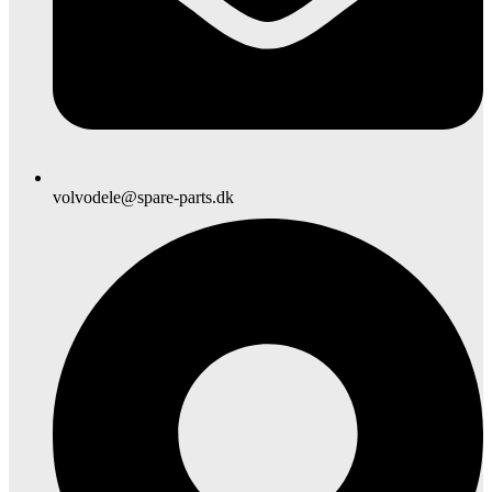
volvodele@spare-parts.dk