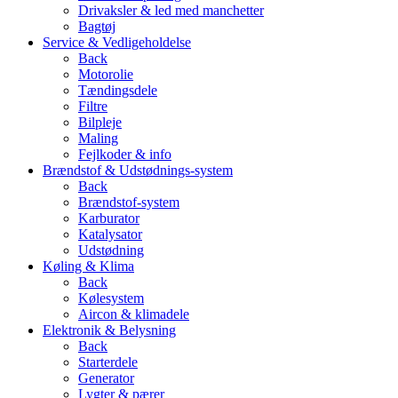
Drivaksler & led med manchetter
Bagtøj
Service & Vedligeholdelse
Back
Motorolie
Tændingsdele
Filtre
Bilpleje
Maling
Fejlkoder & info
Brændstof & Udstødnings-system
Back
Brændstof-system
Karburator
Katalysator
Udstødning
Køling & Klima
Back
Kølesystem
Aircon & klimadele
Elektronik & Belysning
Back
Starterdele
Generator
Lygter & pærer