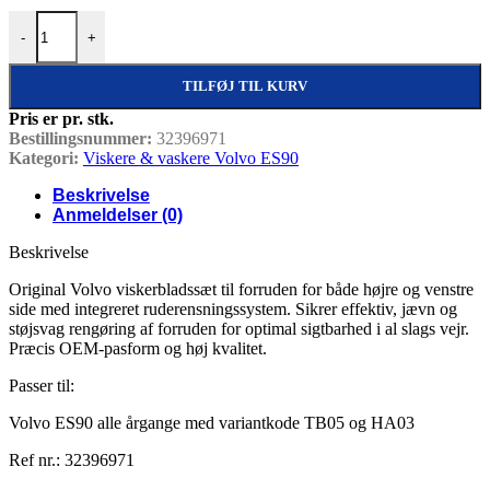
Viskerblade til forrude – sæt til begge sider (integreret vaskesystem
-
+
TILFØJ TIL KURV
Pris er pr. stk.
Bestillingsnummer:
32396971
Kategori:
Viskere & vaskere Volvo ES90
Beskrivelse
Anmeldelser (0)
Beskrivelse
Original Volvo viskerbladssæt til forruden for både højre og venstre
side med integreret ruderensningssystem. Sikrer effektiv, jævn og
støjsvag rengøring af forruden for optimal sigtbarhed i al slags vejr.
Præcis OEM-pasform og høj kvalitet.
Passer til:
Volvo ES90 alle årgange med variantkode TB05 og HA03
Ref nr.: 32396971