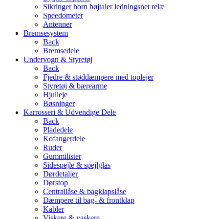
Sikringer horn højtaler ledningsnet relæ
Speedometer
Antenner
Bremsesystem
Back
Bremsedele
Undervogn & Styretøj
Back
Fjedre & støddæmpere med toplejer
Styretøj & bærearme
Hjulleje
Bøsninger
Karrosseri & Udvendige Dele
Back
Pladedele
Kofangerdele
Ruder
Gummilister
Sidespejle & spejlglas
Dørdetaljer
Dørstop
Centrallåse & bagklapslåse
Dæmpere til bag- & frontklap
Kabler
Viskere & vaskere