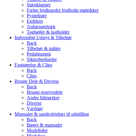
Stænklapper
Fælge hjulkapsler hjulbolte-møtrikker
Pyntelister
Emblem
Anhængertræk
Tagbøjler & lastholder
Indvendigt Udstyr & Tilbehør
Back
Tilbehør & måtter
Pedalgummi
Sikkerhedsseler
Fastgørelse & Clips
Back
Clips
Brugte Dele & Diverse
Back
Brugte reservedele
Andre bilmærker
Diverse
Værktøj
Manualer & samleobjekter til udstilling
Back
Bøger & manualer
Modelbiler
Modeltog