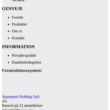
GENVEJE
Forside
Produkter
Om os
Kontakt
INFORMATION
Privatlivspolitik
Handelsbetingelser
Forsendelsessystem:
Spareparts Holding ApS
4.6
Baseret på 22 anmeldelser
powered by
G
o
o
g
l
e