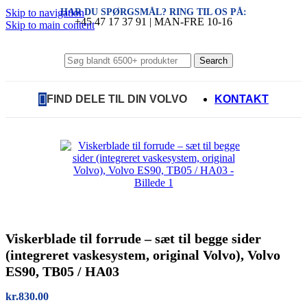
HAR DU SPØRGSMÅL? RING TIL OS PÅ:
Skip to navigation
+45 47 17 37 91 | MAN-FRE 10-16
Skip to main content
Search
FIND DELE TIL DIN VOLVO
KONTAKT
Viskerblade til forrude – sæt til begge sider
(integreret vaskesystem, original Volvo), Volvo
ES90, TB05 / HA03
kr.
830.00