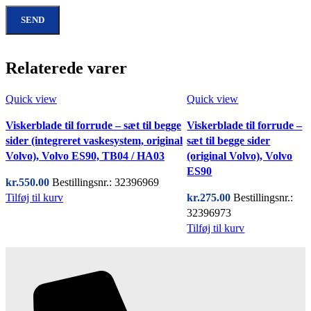
Relaterede varer
Quick view
Quick view
Viskerblade til forrude – sæt til begge
Viskerblade til forrude –
sider (integreret vaskesystem, original
sæt til begge sider
Volvo), Volvo ES90, TB04 / HA03
(original Volvo), Volvo
ES90
kr.
550.00
Bestillingsnr.: 32396969
Tilføj til kurv
kr.
275.00
Bestillingsnr.:
32396973
Tilføj til kurv