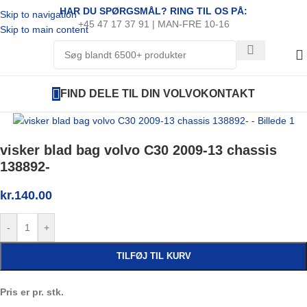
HAR DU SPØRGSMÅL? RING TIL OS PÅ:
Skip to navigation
+45 47 17 37 91 | MAN-FRE 10-16
Skip to main content
FIND DELE TIL DIN VOLVO
KONTAKT
visker blad bag volvo C30 2009-13 chassis
138892-
kr.
140.00
-
+
TILFØJ TIL KURV
Pris er pr. stk.